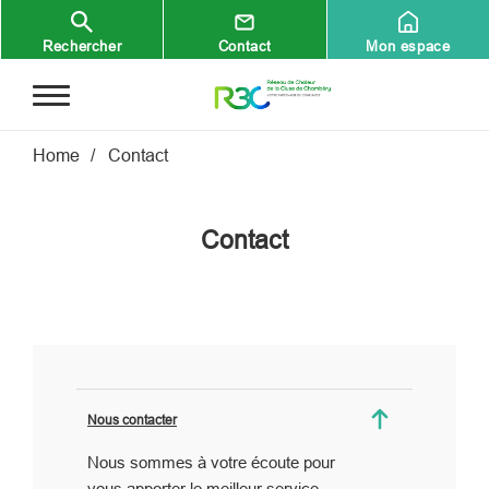
Aller au contenu principal
Rechercher
Contact
Mon espace
Fil d'Ariane
Home
Contact
Contact
Nous contacter
Nous sommes à votre écoute pour
vous apporter le meilleur service.