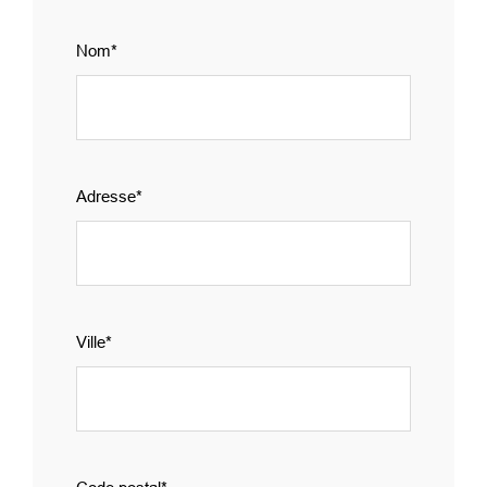
Nom
Adresse
group_2
Ville